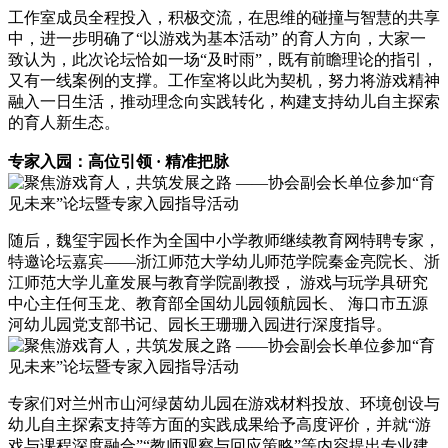
工作室成员全程投入，积极交流，在思维的碰撞与智慧的共享
中，进一步明确了“以游戏为基本活动” 的育人方向，大家一
致认为，此次论坛恰如一场“及时雨”，既有前瞻理论的指引，
又有一线案例的支撑。工作室将以此为契机，努力将游戏精神
融入一日生活，推动理念向实践转化，构建支持幼儿自主探索
的育人新生态。
专家入园：高位引领 · 精准把脉
随后，魏玺宇园长作为全国中小学教师继续教育网特聘专家，
特邀论坛嘉宾——浙江师范大学幼儿师范学院秦金亮院长、浙
江师范大学儿童发展与教育学院副教授， 游戏与玩学具研究
中心主任何玉龙、教育部全国幼儿园领航园长、 海口市五源
河幼儿园党支部书记、园长王珊珊入园进行深度指导。
专家们对兰州市山河绿茵幼儿园在游戏材料投放、环境创设与
幼儿自主探索支持等方面的实践成果给予高度评价，并就“游
戏与课程深度融合”“教师观察与回应策略”等内容提出专业建