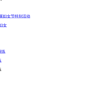
妇女
练
练